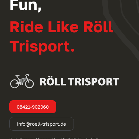
Fun,
Ride Like Röll
Trisport.
08421-902060
info@roell-trisport.de