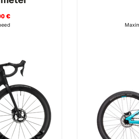
00 €
peed
Maxim