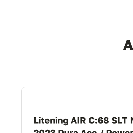
A
Litening AIR C:68 SLT 
2023 Dura Ace / Powe