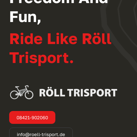
Fun,
Ride Like Röll
Trisport.
08421-902060
info@roell-trisport.de