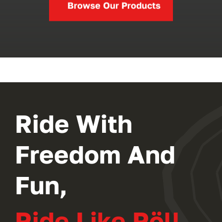
Browse Our Products
Ride With
Freedom And
Fun,
Ride Like Röll