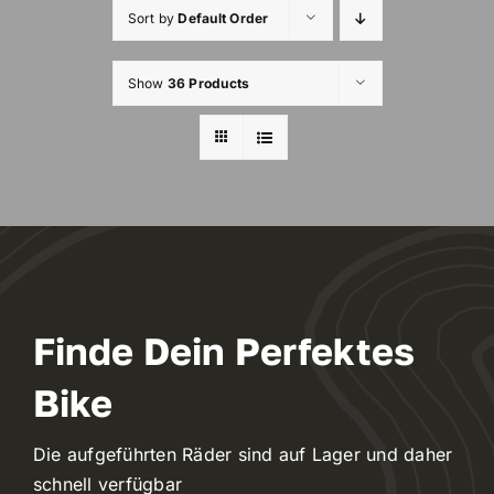
Navigation
Sort by
Default Order
Classic Bike
WooCommerce Cart
Show
36 Products
E-Bike
Rennrad
WooCommerce My Account
WooCommerce Cart
Finde Dein Perfektes
Bike
Die aufgeführten Räder sind auf Lager und daher
schnell verfügbar