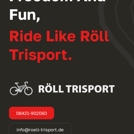
Fun,
Ride Like Röll
Trisport.
08421-902060
info@roell-trisport.de