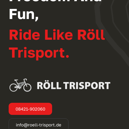
Fun,
Ride Like Röll
Trisport.
08421-902060
info@roell-trisport.de