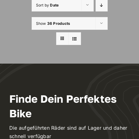
Navigation
Sort by
Date
Classic Bike
WooCommerce Cart
Show
36 Products
E-Bike
Rennrad
WooCommerce My Account
WooCommerce Cart
Finde Dein Perfektes
Bike
Die aufgeführten Räder sind auf Lager und daher
schnell verfügbar