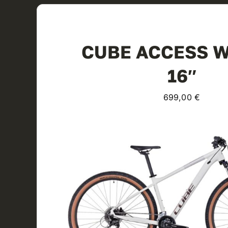
CUBE ACCESS W
16″
699,00
€
View Product