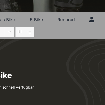
sic Bike
E-Bike
Rennrad
ike
r schnell verfügbar