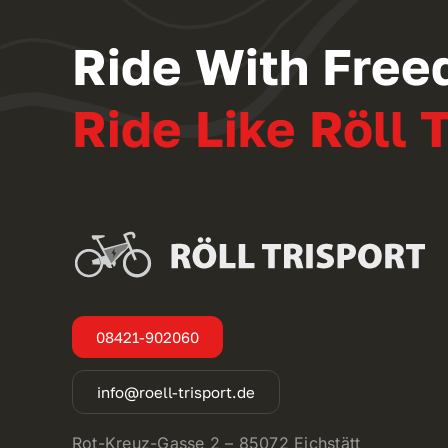
Ride With Free
Ride Like Röll T
08421-902060
info@roell-trisport.de
Rot-Kreuz-Gasse 2 – 85072 Eichstätt