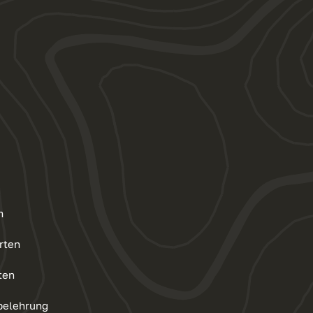
m
rten
ten
belehrung